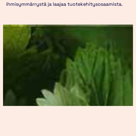
ihmisymmärrystä ja laajaa tuotekehitysosaamista.