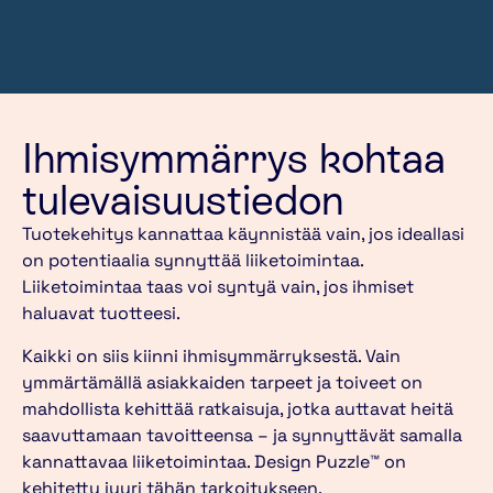
Ihmisymmärrys kohtaa
tulevaisuustiedon
Tuotekehitys kannattaa käynnistää vain, jos ideallasi
on potentiaalia synnyttää liiketoimintaa.
Liiketoimintaa taas voi syntyä vain, jos ihmiset
haluavat tuotteesi.
Kaikki on siis kiinni ihmisymmärryksestä. Vain
ymmärtämällä asiakkaiden tarpeet ja toiveet on
mahdollista kehittää ratkaisuja, jotka auttavat heitä
saavuttamaan tavoitteensa – ja synnyttävät samalla
kannattavaa liiketoimintaa. Design Puzzle™ on
kehitetty juuri tähän tarkoitukseen.