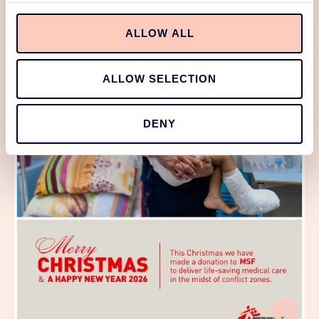
Lue juttu
ALLOW ALL
12/12/2025
Joulutervehdys Edealta!
ALLOW SELECTION
DENY
Lue juttu