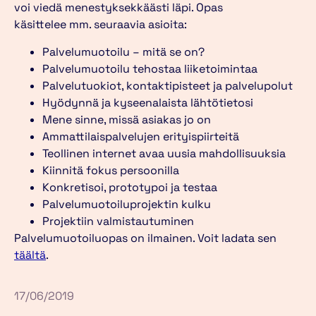
voi viedä menestyksekkäästi läpi. Opas
käsittelee mm. seuraavia asioita:
Palvelumuotoilu – mitä se on?
Palvelumuotoilu tehostaa liiketoimintaa
Palvelutuokiot, kontaktipisteet ja palvelupolut
Hyödynnä ja kyseenalaista lähtötietosi
Mene sinne, missä asiakas jo on
Ammattilaispalvelujen erityispiirteitä
Teollinen internet avaa uusia mahdollisuuksia
Kiinnitä fokus persoonilla
Konkretisoi, prototypoi ja testaa
Palvelumuotoiluprojektin kulku
Projektiin valmistautuminen
Palvelumuotoiluopas on ilmainen. Voit ladata sen
täältä
.
17/06/2019