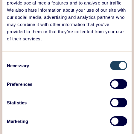
provide social media features and to analyse our traffic.
Lue juttu
We also share information about your use of our site with
our social media, advertising and analytics partners who
may combine it with other information that you’ve
03/03/2026
provided to them or that they’ve collected from your use
iF Design Award -
of their services.
muotoilupalkinto ABB ACS380-
E:lle – ABB:n ja Edean yhteistyö
Consent
palkittiin jälleen
Necessary
Selection
Preferences
Statistics
Marketing