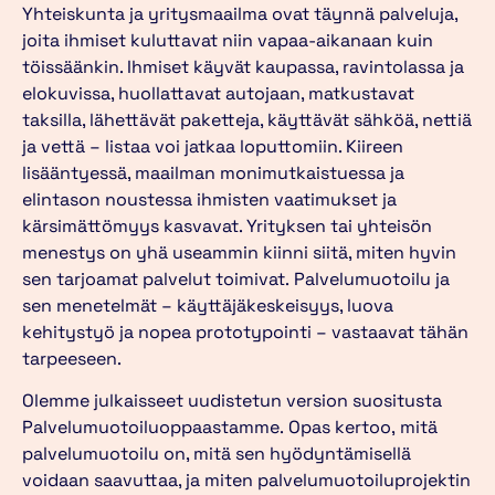
Yhteiskunta ja yritysmaailma ovat täynnä palveluja,
joita ihmiset kuluttavat niin vapaa-aikanaan kuin
töissäänkin. Ihmiset käyvät kaupassa, ravintolassa ja
elokuvissa, huollattavat autojaan, matkustavat
taksilla, lähettävät paketteja, käyttävät sähköä, nettiä
ja vettä – listaa voi jatkaa loputtomiin. Kiireen
lisääntyessä, maailman monimutkaistuessa ja
elintason noustessa ihmisten vaatimukset ja
kärsimättömyys kasvavat. Yrityksen tai yhteisön
menestys on yhä useammin kiinni siitä, miten hyvin
sen tarjoamat palvelut toimivat. Palvelumuotoilu ja
sen menetelmät – käyttäjäkeskeisyys, luova
kehitystyö ja nopea prototypointi – vastaavat tähän
tarpeeseen.
Olemme julkaisseet uudistetun version suositusta
Palvelumuotoiluoppaastamme. Opas kertoo, mitä
palvelumuotoilu on, mitä sen hyödyntämisellä
voidaan saavuttaa, ja miten palvelumuotoiluprojektin