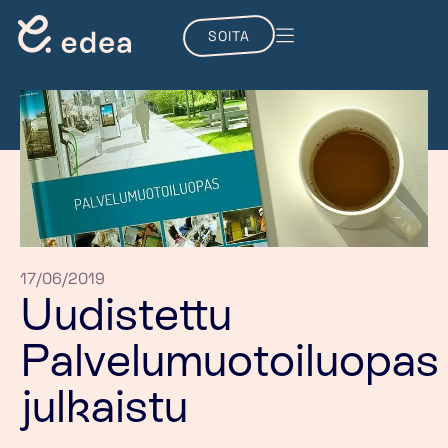
SOITA
17/06/2019
Uudistettu
Palvelumuotoiluopas
julkaistu