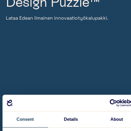
Design Puzzle™
Lataa Edean ilmainen innovaatiotyökalupakki.
Consent
Details
About