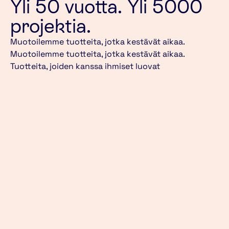
Yli 50 vuotta. Yli 5000
projektia.
Muotoilemme tuotteita, jotka kestävät aikaa.
Muotoilemme tuotteita, jotka kestävät aikaa.
Tuotteita, joiden kanssa ihmiset luovat
merkityksellisen siteen. Tuotteita, joita ihmiset
arvostavat. Tämä periaate on ohjannut meitä kohti
inhimillisempää ja kestävämpää tulevaisuutta jo puoli
vuosisataa, ja se tulee säilymään ohjenuoranamme
myös jatkossa.
Alla muutamia töitämme.
Molok
iLOQ
Syväkeräysastioi
Lukkojen ja
den teollinen
avaimien