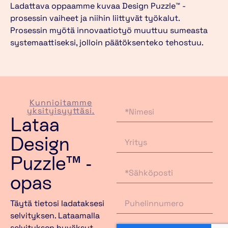
Ladattava oppaamme kuvaa Design Puzzle™ -
prosessin vaiheet ja niihin liittyvät työkalut.
Prosessin myötä innovaatiotyö muuttuu sumeasta
systemaattiseksi, jolloin päätöksenteko tehostuu.
Kunnioitamme
yksityisyyttäsi.
Lataa
Design
Puzzle™ -
opas
Täytä tietosi ladataksesi
selvityksen. Lataamalla
selvityksen hyväksyt