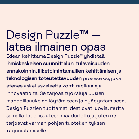
Design Puzzle™ —
lataa ilmainen opas
Edean kehittämä Design Puzzle™ yhdistää
ihmiskeskeisen suunnittelun
,
tulevaisuuden
ennakoinnin
,
liiketoimintamallien kehittämisen
ja
teknologisen toteutettavuuden
prosessiksi, joka
etenee askel askeleelta kohti radikaaleja
innovaatioita. Se tarjoaa työkaluja uusien
mahdollisuuksien löytämiseen ja hyödyntämiseen.
Design Puzzlen tuottamat ideat ovat luovia, mutta
samalla todellisuuteen maadoitettuja, joten ne
tarjoavat varman pohjan tuotekehityksen
käynnistämiselle.