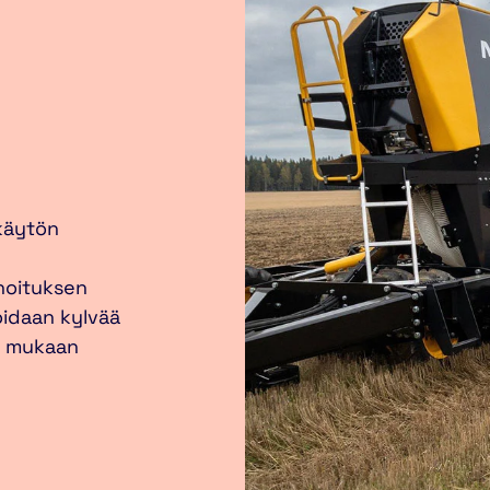
 käytön
nnoituksen
voidaan kylvää
n mukaan