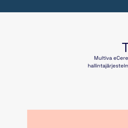
T
Multiva eCere
hallintajärjeste