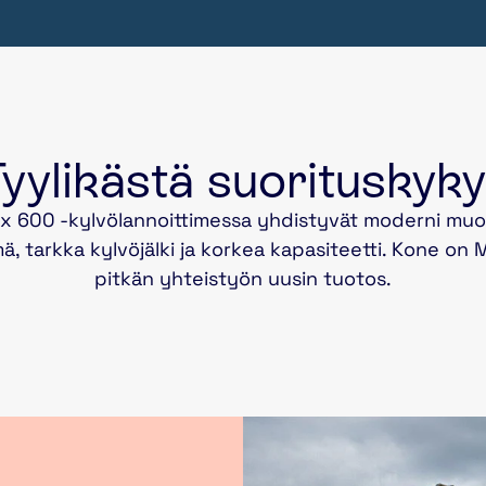
yylikästä suorituskyk
x 600 -kylvölannoittimessa yhdistyvät moderni muot
lmä, tarkka kylvöjälki ja korkea kapasiteetti. Kone on 
pitkän yhteistyön uusin tuotos.