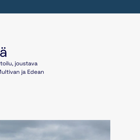
yä
oilu, joustava
Multivan ja Edean