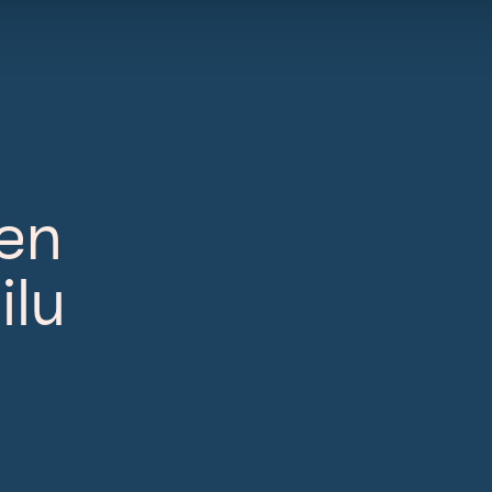
men
ilu